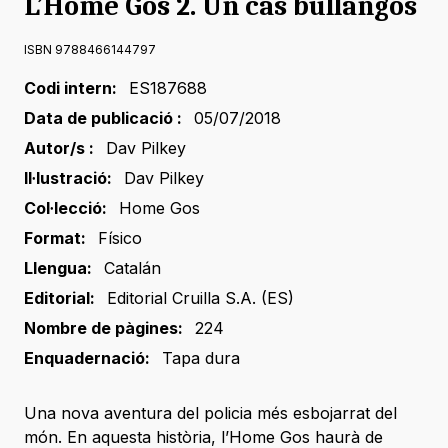
L’Home Gos 2. Un cas bullangós
ISBN 9788466144797
Codi intern:
ES187688
Data de publicació :
05/07/2018
Autor/s :
Dav Pilkey
Il·lustració:
Dav Pilkey
Col·lecció:
Home Gos
Format:
Físico
Llengua:
Catalán
Editorial:
Editorial Cruilla S.A. (ES)
Nombre de pàgines:
224
Enquadernació:
Tapa dura
Una nova aventura del policia més esbojarrat del
món. En aquesta història, l’Home Gos haurà de