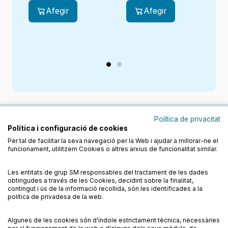
Afegir
Afegir
Política de privacitat
Política i configuració de cookies
Junts cuidem l'educació
Per tal de facilitar la seva navegació per la Web i ajudar a millorar-ne el
funcionament, utilitzem Cookies o altres arxius de funcionalitat similar.
Descobreix els llibres a les llengües cooficials
Les entitats de grup SM responsables del tractament de les dades
obtingudes a través de les Cookies, decidint sobre la finalitat,
contingut i ús de la informació recollida, són les identificades a la
política de privadesa de la web.
Algunes de les cookies són d'índole estrictament tècnica, necessàries
Condicions de compra
Condicions d’ús