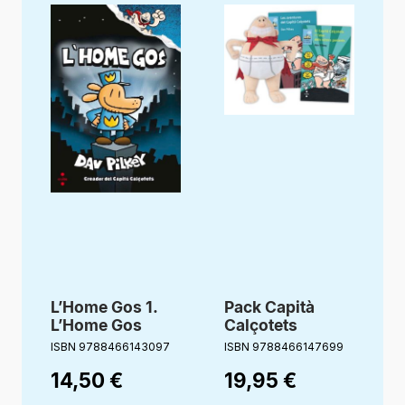
L’Home Gos 1.
Pack Capità
L’Home Gos
Calçotets
ISBN 9788466143097
ISBN 9788466147699
I
14,50
€
19,95
€