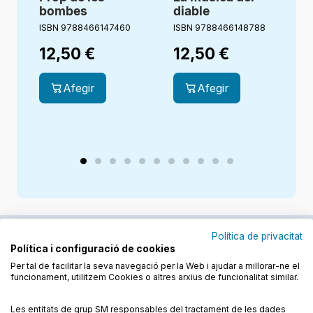
bombes
diable
ISBN 9788466147460
ISBN 9788466148788
I
12,50
€
12,50
€
Afegir
Afegir
Política de privacitat
Política i configuració de cookies
Junts cuidem l'educació
Per tal de facilitar la seva navegació per la Web i ajudar a millorar-ne el
funcionament, utilitzem Cookies o altres arxius de funcionalitat similar.
Descobreix els llibres a les llengües cooficials
Les entitats de grup SM responsables del tractament de les dades