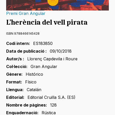
Premi Gran Angular
L’herència del vell pirata
ISBN 9788466145428
Codi intern:
ES183850
Data de publicació :
09/10/2018
Autor/s :
Llorenç Capdevila i Roure
Col·lecció:
Gran Angular
Gènere:
Histórico
Format:
Físico
Llengua:
Catalán
Editorial:
Editorial Cruilla S.A. (ES)
Nombre de pàgines:
128
Enquadernació:
Rústica