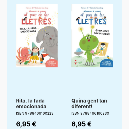
Rita, la fada
Quina gent tan
emocionada
diferent!
l
ISBN 9788466160223
ISBN 9788466160230
I
6,95
€
6,95
€