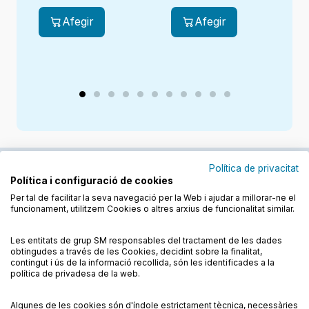
Afegir
Afegir
Política de privacitat
Política i configuració de cookies
Junts cuidem l'educació
Per tal de facilitar la seva navegació per la Web i ajudar a millorar-ne el
funcionament, utilitzem Cookies o altres arxius de funcionalitat similar.
Descobreix els llibres a les llengües cooficials
Les entitats de grup SM responsables del tractament de les dades
obtingudes a través de les Cookies, decidint sobre la finalitat,
contingut i ús de la informació recollida, són les identificades a la
política de privadesa de la web.
Algunes de les cookies són d'índole estrictament tècnica, necessàries
Condicions de compra
Condicions d’ús