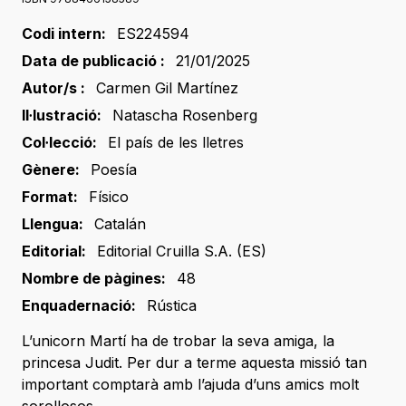
Codi intern:
ES224594
Data de publicació :
21/01/2025
Autor/s :
Carmen Gil Martínez
Il·lustració:
Natascha Rosenberg
Col·lecció:
El país de les lletres
Gènere:
Poesía
Format:
Físico
Llengua:
Catalán
Editorial:
Editorial Cruilla S.A. (ES)
Nombre de pàgines:
48
Enquadernació:
Rústica
L’unicorn Martí ha de trobar la seva amiga, la
princesa Judit. Per dur a terme aquesta missió tan
important comptarà amb l’ajuda d’uns amics molt
sorollosos.