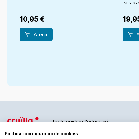
ISBN 97
10,95
€
19,9
Afegir
A
Junts cuidem l'educació
Política i configuració de cookies