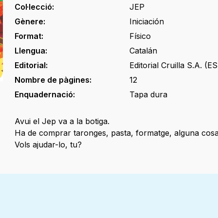
Col·lecció:
JEP
Gènere:
Iniciación
Format:
Físico
Llengua:
Catalán
Editorial:
Editorial Cruilla S.A. (ES
Nombre de pàgines:
12
Enquadernació:
Tapa dura
Avui el Jep va a la botiga.
Ha de comprar taronges, pasta, formatge, alguna cos
Vols ajudar-lo, tu?