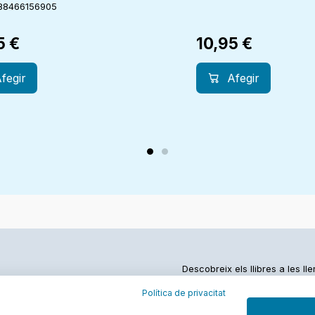
88466156905
5
€
10,95
€
fegir
Afegir
Descobreix els llibres a les ll
Política de privacitat