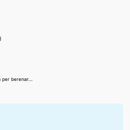
)
a per berenar…