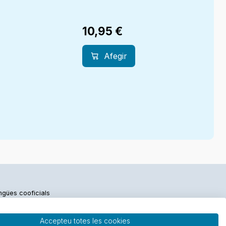
10,95
€
Afegir
engües cooficials
Accepteu totes les cookies