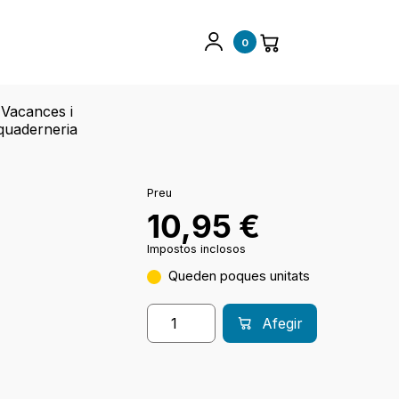
0
Vacances i
quaderneria
Preu
10,95
€
Impostos inclosos
Queden poques unitats
Afegir