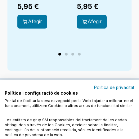
5,95
€
5,95
€
Afegir
Afegir
Política de privacitat
Política i configuració de cookies
Junts cuidem l'educació
Per tal de facilitar la seva navegació per la Web i ajudar a millorar-ne el
funcionament, utilitzem Cookies o altres arxius de funcionalitat similar.
Descobreix els llibres a les llengües cooficials
Les entitats de grup SM responsables del tractament de les dades
obtingudes a través de les Cookies, decidint sobre la finalitat,
contingut i ús de la informació recollida, són les identificades a la
política de privadesa de la web.