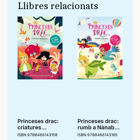
Llibres relacionats
Princeses drac:
Princeses drac:
criatures
rumb a Nànabu.
màgiques.
Adhesius
ISBN 9788466143158
ISBN 9788466143165
I
Adhesius