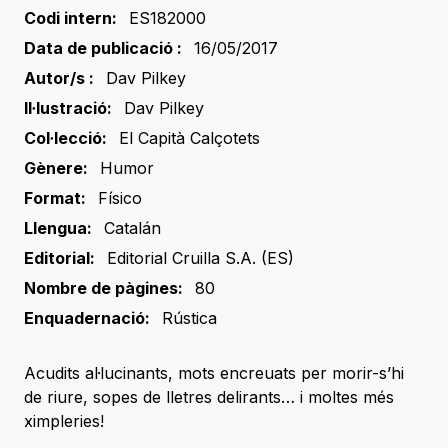
Codi intern:
ES182000
Data de publicació :
16/05/2017
Autor/s :
Dav Pilkey
Il·lustració:
Dav Pilkey
Col·lecció:
El Capità Calçotets
Gènere:
Humor
Format:
Físico
Llengua:
Catalán
Editorial:
Editorial Cruilla S.A. (ES)
Nombre de pàgines:
80
Enquadernació:
Rústica
Acudits al·lucinants, mots encreuats per morir-s’hi
de riure, sopes de lletres delirants… i moltes més
ximpleries!