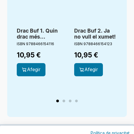
Drac Buf 1. Quin
Drac Buf 2. Ja
drac més
no vull el xumet!
a
divertit!
ISBN 9788466154116
ISBN 9788466154123
I
10,95
€
10,95
€
Afegir
Afegir
Política de privacitat