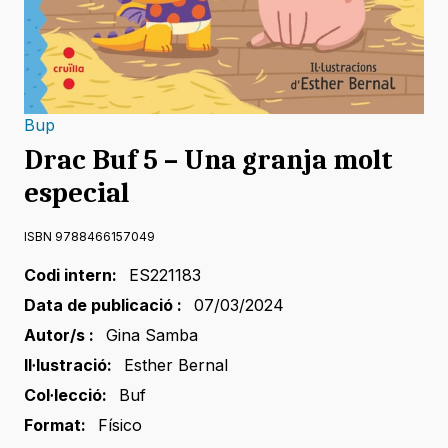
Bup
Drac Buf 5 – Una granja molt
especial
ISBN 9788466157049
Codi intern:
ES221183
Data de publicació :
07/03/2024
Autor/s :
Gina Samba
Il·lustració:
Esther Bernal
Col·lecció:
Buf
Format:
Físico