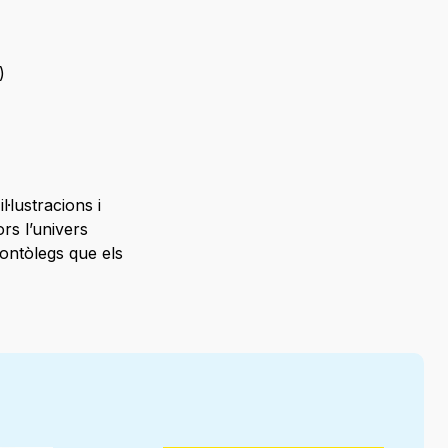
)
·lustracions i
rs l’univers
eontòlegs que els