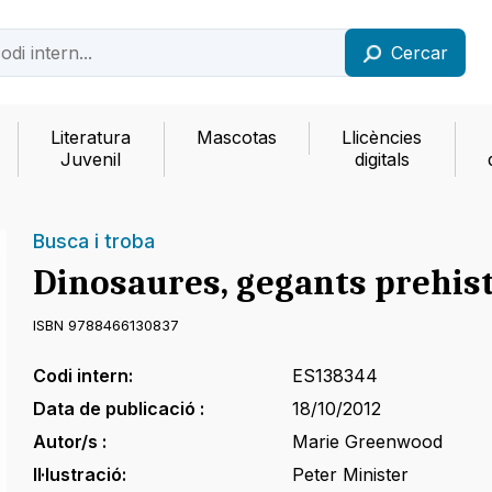
Cercar
Literatura
Mascotas
Llicències
Juvenil
digitals
Busca i troba
Dinosaures, gegants prehist
ISBN 9788466130837
Codi intern:
ES138344
Data de publicació :
18/10/2012
Autor/s :
Marie Greenwood
Il·lustració:
Peter Minister