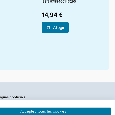
ISBN 9788466143295
14,94
€
Afegir
engües cooficials
Accepteu totes les cookies