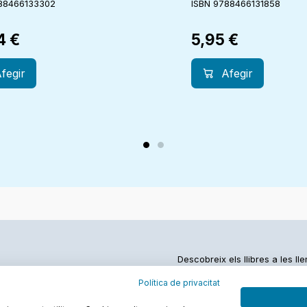
88466133302
ISBN 9788466131858
94
€
5,95
€
fegir
Afegir
Descobreix els llibres a les ll
Política de privacitat