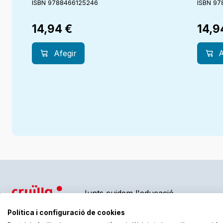
ISBN 9788466125246
ISBN 97
14,94
€
14,
Afegir
A
Junts cuidem l'educació
Política i configuració de cookies