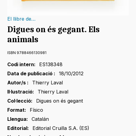
El llibre de…
Digues on és gegant. Els
animals
ISBN 9788466130981
Codi intern:
ES138348
Data de publicació :
18/10/2012
Autor/s :
Thierry Laval
Il·lustració:
Thierry Laval
Col·lecció:
Digues on és gegant
Format:
Físico
Llengua:
Catalán
Editorial:
Editorial Cruilla S.A. (ES)