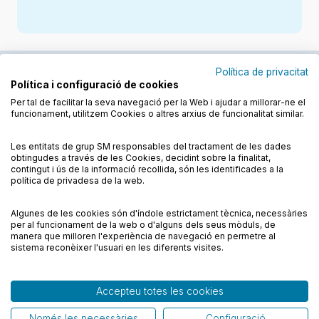
Política de privacitat
Política i configuració de cookies
Junts cuidem l'educació
Per tal de facilitar la seva navegació per la Web i ajudar a millorar-ne el
funcionament, utilitzem Cookies o altres arxius de funcionalitat similar.
Descobreix els llibres a les llengües cooficials
Les entitats de grup SM responsables del tractament de les dades
obtingudes a través de les Cookies, decidint sobre la finalitat,
contingut i ús de la informació recollida, són les identificades a la
política de privadesa de la web.
Algunes de les cookies són d'índole estrictament tècnica, necessàries
Condicions de compra
Condicions d’ús
per al funcionament de la web o d'alguns dels seus mòduls, de
Política de cookies
Política de privadesa
FAQs
manera que milloren l'experiència de navegació en permetre al
sistema reconèixer l'usuari en les diferents visites.
Contacte
Accepteu totes les cookies
© CESMA/PPC – Tots els drets reservats
Només les necessàries
Configuració