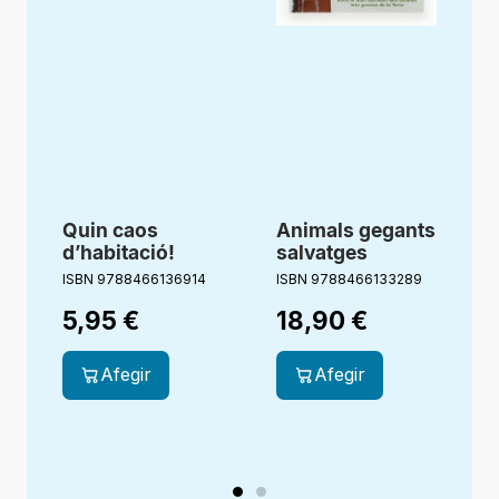
Quin caos
Animals gegants
d’habitació!
salvatges
ISBN 9788466136914
ISBN 9788466133289
I
5,95
€
18,90
€
Afegir
Afegir