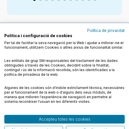
Política de privacitat
Política i configuració de cookies
Junts cuidem l'educació
Per tal de facilitar la seva navegació per la Web i ajudar a millorar-ne el
funcionament, utilitzem Cookies o altres arxius de funcionalitat similar.
Descobreix els llibres a les llengües cooficials
Les entitats de grup SM responsables del tractament de les dades
obtingudes a través de les Cookies, decidint sobre la finalitat,
contingut i ús de la informació recollida, són les identificades a la
política de privadesa de la web.
Algunes de les cookies són d'índole estrictament tècnica, necessàries
Condicions de compra
Condicions d’ús
per al funcionament de la web o d'alguns dels seus mòduls, de
Política de cookies
Política de privadesa
FAQs
manera que milloren l'experiència de navegació en permetre al
sistema reconèixer l'usuari en les diferents visites.
Contacte
Accepteu totes les cookies
© CESMA/PPC – Tots els drets reservats