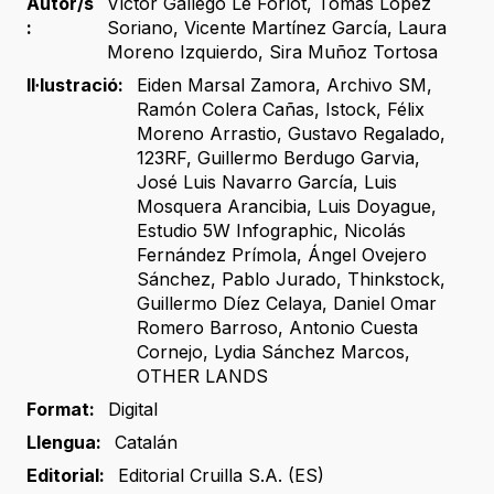
Autor/s
Víctor Gallego Le Forlot
,
Tomás López
:
Soriano
,
Vicente Martínez García
,
Laura
Moreno Izquierdo
,
Sira Muñoz Tortosa
Il·lustració:
Eiden Marsal Zamora
,
Archivo SM
,
Ramón Colera Cañas
,
Istock
,
Félix
Moreno Arrastio
,
Gustavo Regalado
,
123RF
,
Guillermo Berdugo Garvia
,
José Luis Navarro García
,
Luis
Mosquera Arancibia
,
Luis Doyague
,
Estudio 5W Infographic
,
Nicolás
Fernández Prímola
,
Ángel Ovejero
Sánchez
,
Pablo Jurado
,
Thinkstock
,
Guillermo Díez Celaya
,
Daniel Omar
Romero Barroso
,
Antonio Cuesta
Cornejo
,
Lydia Sánchez Marcos
,
OTHER LANDS
Format:
Digital
Llengua:
Catalán
Editorial:
Editorial Cruilla S.A. (ES)