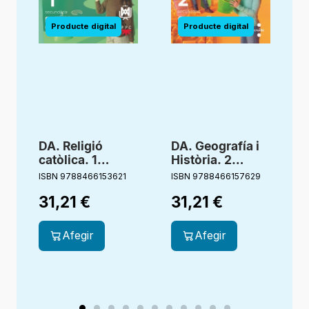
DA. Religió
DA. Geografía i
D
catòlica. 1
Història. 2
Secundaria
Secundaria.
ISBN 9788466153621
ISBN 9788466157629
I
Compañia de
Revola
31,21
€
31,21
€
María. Edèn.
Revola
Afegir
Afegir