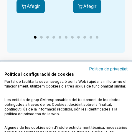
Afegir
Afegir
Política de privacitat
Política i configuració de cookies
Junts cuidem l'educació
Per tal de facilitar la seva navegació per la Web i ajudar a millorar-ne el
funcionament, utilitzem Cookies o altres arxius de funcionalitat similar.
Descobreix els llibres a les llengües cooficials
Les entitats de grup SM responsables del tractament de les dades
obtingudes a través de les Cookies, decidint sobre la finalitat,
contingut i ús de la informació recollida, són les identificades a la
política de privadesa de la web.
Algunes de les cookies són d'índole estrictament tècnica, necessàries
Condicions de compra
Condicions d’ús