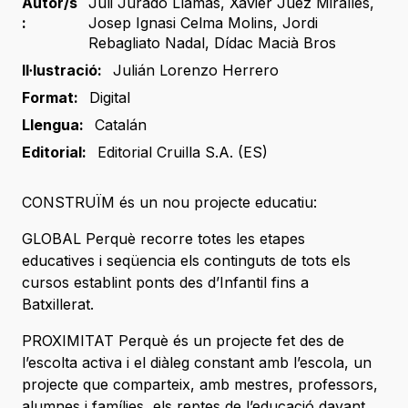
Autor/s
Juli Jurado Llamas
,
Xavier Juez Miralles
,
:
Josep Ignasi Celma Molins
,
Jordi
Rebagliato Nadal
,
Dídac Macià Bros
Il·lustració:
Julián Lorenzo Herrero
Format:
Digital
Llengua:
Catalán
Editorial:
Editorial Cruilla S.A. (ES)
CONSTRUÏM és un nou projecte educatiu:
GLOBAL Perquè recorre totes les etapes
educatives i seqüencia els continguts de tots els
cursos establint ponts des d’Infantil fins a
Batxillerat.
PROXIMITAT Perquè és un projecte fet des de
l’escolta activa i el diàleg constant amb l’escola, un
projecte que comparteix, amb mestres, professors,
alumnes i famílies, els reptes de l’educació davant