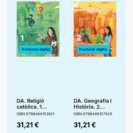
DA. Religió
DA. Geografía i
D
catòlica. 1
Història. 2
Secundaria
Secundaria.
ISBN 9788466153621
ISBN 9788466157629
I
Compañia de
Revola
31,21
€
31,21
€
María. Edèn.
Revola