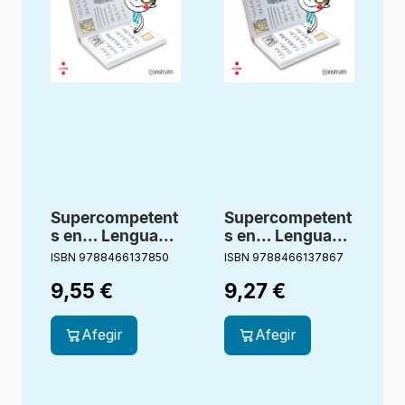
Supercompetent
Supercompetent
s en… Lengua
s en… Lengua
castellana. 2
castellana. 2
ISBN 9788466137850
ISBN 9788466137867
I
Primaria, 1
Primaria, 2
9,55
€
9,27
€
Trimestre.
Trimestre.
Construïm.
Construïm.
Cuaderno
Cuaderno
Afegir
Afegir