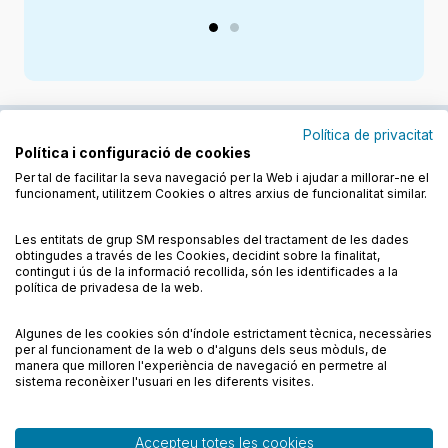
Política de privacitat
Política i configuració de cookies
Junts cuidem l'educació
Per tal de facilitar la seva navegació per la Web i ajudar a millorar-ne el
funcionament, utilitzem Cookies o altres arxius de funcionalitat similar.
Descobreix els llibres a les llengües cooficials
Les entitats de grup SM responsables del tractament de les dades
obtingudes a través de les Cookies, decidint sobre la finalitat,
contingut i ús de la informació recollida, són les identificades a la
política de privadesa de la web.
Algunes de les cookies són d'índole estrictament tècnica, necessàries
Condicions de compra
Condicions d’ús
per al funcionament de la web o d'alguns dels seus mòduls, de
Política de cookies
Política de privadesa
FAQs
manera que milloren l'experiència de navegació en permetre al
sistema reconèixer l'usuari en les diferents visites.
Contacte
Accepteu totes les cookies
© CESMA/PPC – Tots els drets reservats