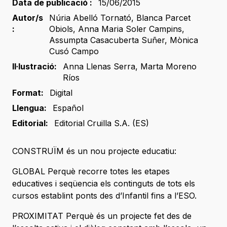
Data de publicació :
15/06/2015
Autor/s
Núria Abelló Tornató
,
Blanca Parcet
:
Obiols
,
Anna Maria Soler Campins
,
Assumpta Casacuberta Suñer
,
Mònica
Cusó Campo
Il·lustració:
Anna Llenas Serra
,
Marta Moreno
Ríos
Format:
Digital
Llengua:
Español
Editorial:
Editorial Cruilla S.A. (ES)
CONSTRUÏM és un nou projecte educatiu:
GLOBAL Perquè recorre totes les etapes
educatives i seqüencia els continguts de tots els
cursos establint ponts des d’Infantil fins a l’ESO.
PROXIMITAT Perquè és un projecte fet des de