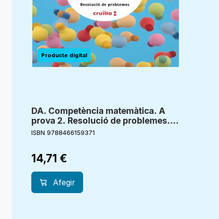
DA. Competència matemàtica. A
prova 2. Resolució de problemes. 2
Primaria
ISBN 9788466159371
14,71
€
Afegir