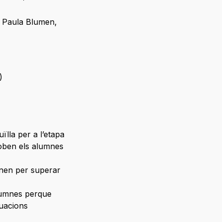
,
Paula Blumen
,
)
lla per a l’etapa
roben els alumnes
nen per superar
lumnes perque
tuacions