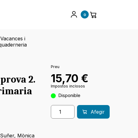
0
Vacances i
quaderneria
Preu
15,70
€
prova 2.
Impostos inclosos
rimaria
Disponible
Afegir
 Suñer
,
Mònica