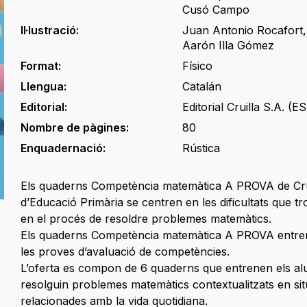
Cusó Campo
Il·lustració:
Juan Antonio Rocafort
Aarón Illa Gómez
Format:
Físico
Llengua:
Catalán
Editorial:
Editorial Cruilla S.A. (ES
Nombre de pàgines:
80
Enquadernació:
Rústica
Els quaderns Competència matemàtica A PROVA de Cruï
d’Educació Primària se centren en les dificultats que t
en el procés de resoldre problemes matemàtics.
Els quaderns Competència matemàtica A PROVA entre
les proves d’avaluació de competències.
L’oferta es compon de 6 quaderns que entrenen els a
resolguin problemes matemàtics contextualitzats en si
relacionades amb la vida quotidiana.