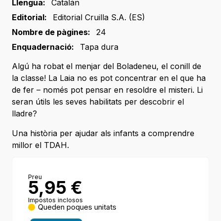
Llengua:
Catalán
Editorial:
Editorial Cruilla S.A. (ES)
Nombre de pàgines:
24
Enquadernació:
Tapa dura
Algú ha robat el menjar del Boladeneu, el conill de
la classe! La Laia no es pot concentrar en el que ha
de fer – només pot pensar en resoldre el misteri. Li
seran útils les seves habilitats per descobrir el
lladre?
Una història per ajudar als infants a comprendre
millor el TDAH.
Preu
5,95
€
Impostos inclosos
Queden poques unitats