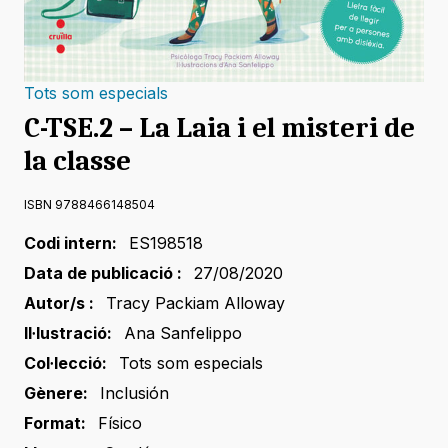
Tots som especials
C-TSE.2 – La Laia i el misteri de
la classe
ISBN 9788466148504
Codi intern:
ES198518
Data de publicació :
27/08/2020
Autor/s :
Tracy Packiam Alloway
Il·lustració:
Ana Sanfelippo
Col·lecció:
Tots som especials
Gènere:
Inclusión
Format:
Físico