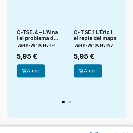
C-TSE.4 – L’Aina
C- TSE.1 L’Èric i
i el problema del
el repte del mapa
M
pati
ISBN 9788466148474
ISBN 9788466148498
I
5,95
€
5,95
€
Afegir
Afegir