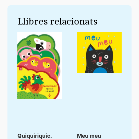
Llibres relacionats
Quiquiriquic.
Meu meu
R