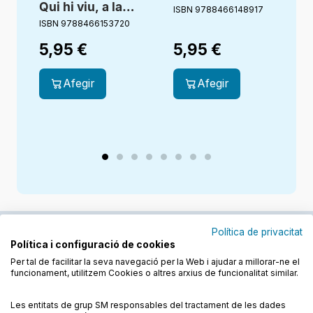
Qui hi viu, a la
ISBN 9788466148917
granja?
ISBN 9788466153720
I
5,95
€
5,95
€
Afegir
Afegir
Política de privacitat
Política i configuració de cookies
Junts cuidem l'educació
Per tal de facilitar la seva navegació per la Web i ajudar a millorar-ne el
funcionament, utilitzem Cookies o altres arxius de funcionalitat similar.
Descobreix els llibres a les llengües cooficials
Les entitats de grup SM responsables del tractament de les dades