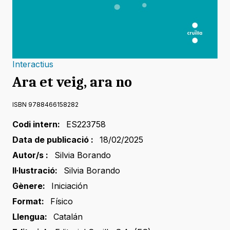
Interactius
Ara et veig, ara no
ISBN 9788466158282
Codi intern:
ES223758
Data de publicació :
18/02/2025
Autor/s :
Silvia Borando
Il·lustració:
Silvia Borando
Gènere:
Iniciación
Format:
Físico
Llengua:
Catalán