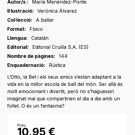
Autor/s :
María Menéndez-Ponte
Il·lustració:
Verónica Álvarez
Col·lecció:
A ballar
Format:
Físico
Llengua:
Catalán
Editorial:
Editorial Cruilla S.A. (ES)
Nombre de pàgines:
144
Enquadernació:
Rústica
L’Otto, la Bet i els seus amics s’estan adaptant a la
vida en la millor escola de ball del món. Ser allà és
molt emocionant i divertit, però no s’haguessin
imaginat mai que compartirien el dia a dia amb un
follet. O és un fantasma?
Preu
10,95
€