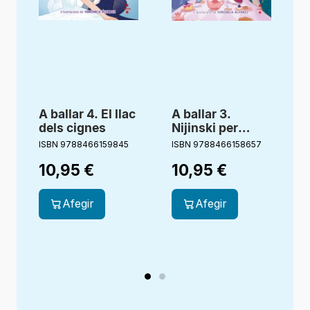
A ballar 4. El llac
A ballar 3.
A
dels cignes
Nijinski per
sorpresa
ISBN 9788466159845
ISBN 9788466158657
I
10,95
€
10,95
€
Afegir
Afegir